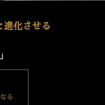
と進化させる
」
なる