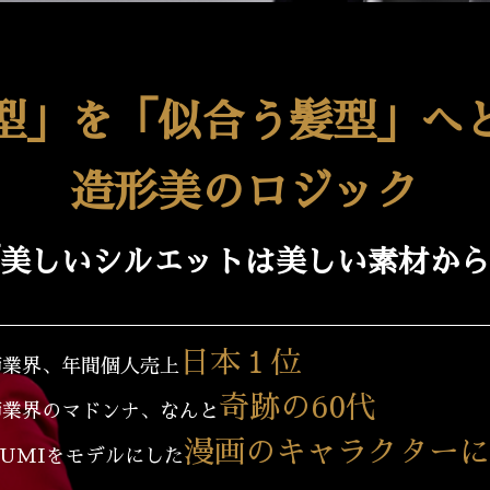
型」を「似合う髪型」へ
造形美のロジック
美しいシルエットは美しい素材から
日本１位
師業界、年間個人売上
奇跡の60代
師業界のマドンナ、なんと
漫画のキャラクターに
UMIをモデルにした