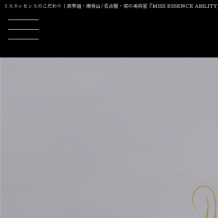
ミスエッセンスのこだわり｜表参道・南青山/名古屋・栄の美容室『MISS ESSENCE ABILI