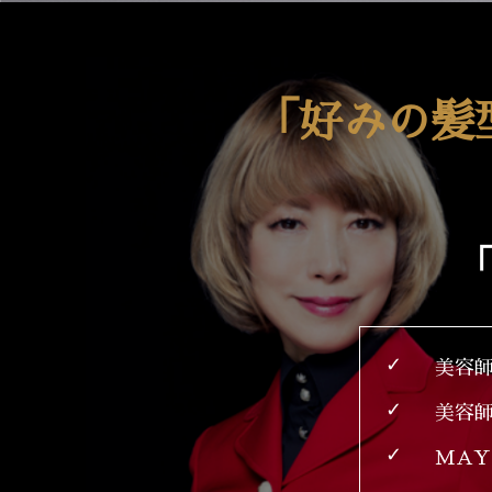
「好みの髪
「
✓
美容
✓
美容
✓
MAY