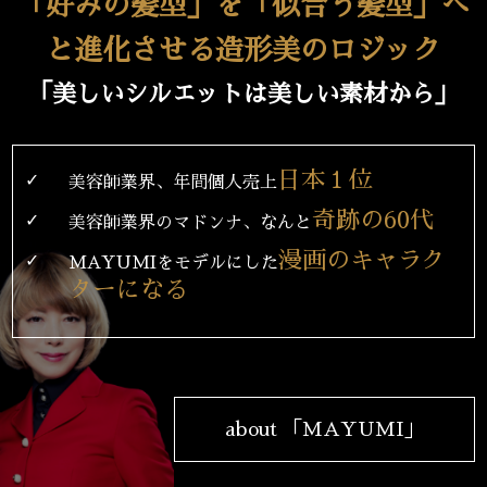
「好みの髪型」を「似合う髪型」へ
と進化させる造形美のロジック
「美しいシルエットは美しい素材から」
日本１位
✓
美容師業界、年間個人売上
奇跡の60代
✓
美容師業界のマドンナ、なんと
漫画のキャラク
✓
MAYUMIをモデルにした
ターになる
about 「MAYUMI」