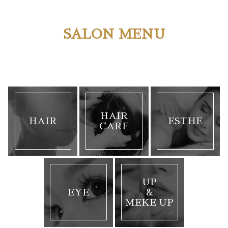
SALON MENU
HAIR
HAIR
ESTHE
CARE
UP
EYE
&
MEKE UP