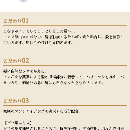
01
こだわり
しなやかに、そしてしっとりとした髪へ…
アミノ酸由来の成分で、髪を形成するたんぱく質と結合し、髪を補強し
ていきます。切れ毛や裂け毛を防ぎます。
02
こだわり
髪に自然なツヤを与える。
さまざまな薬剤による髪の損傷部分に吸着して、ハリ・コシを与え、パ
サつきや、櫛通りの悪い髪にも自然なツヤをもたらします。
03
こだわり
究極のアンチエイジングを実現する成分配合。
【ビワ葉エキス】
ビワの葉皮抽出されるエキスで、抗炎症作用、抗菌作用、収れん作用が