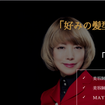
「好みの髪
「
✓
美容
✓
美容
✓
MAY