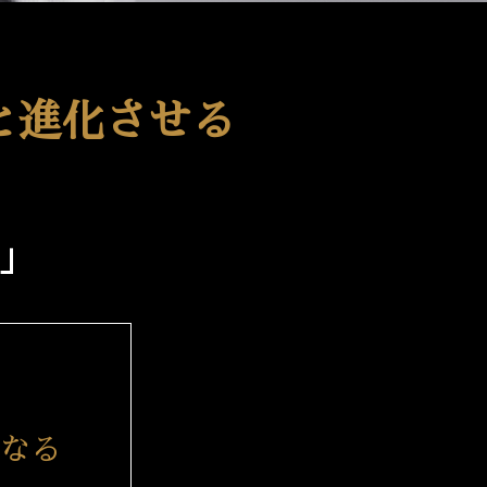
と進化させる
」
なる