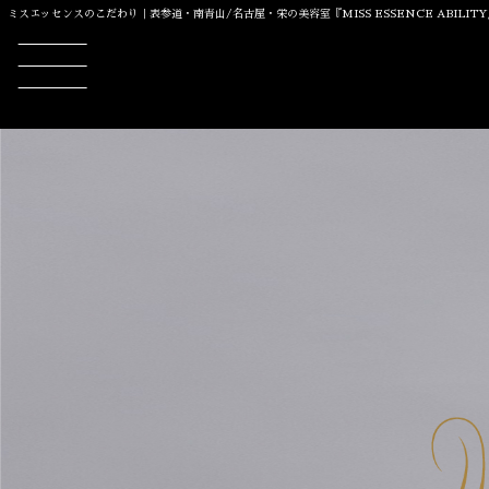
ミスエッセンスのこだわり｜表参道・南青山/名古屋・栄の美容室『MISS ESSENCE ABILI