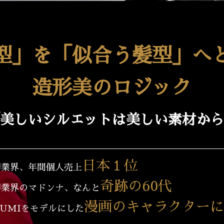
型」を「似合う髪型」へ
造形美のロジック
美しいシルエットは美しい素材から
日本１位
師業界、年間個人売上
奇跡の60代
師業界のマドンナ、なんと
漫画のキャラクターに
UMIをモデルにした