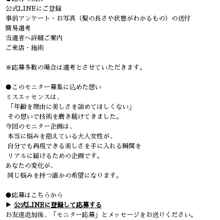
公式LINEにご登録
事前アンケート・お写真（髪の長さや状態がわかるもの）の送付
簡易選考
当選者へ詳細ご案内
ご来店・施術
※応募多数の場合は選考とさせていただきます。
●このモニター募集に込めた想い
ミスエッセンスは、
「年齢を理由に美しさを諦めてほしくない」
その想いで技術を磨き続けてきました。
今回のモニター企画は、
本当に悩みを抱えている大人女性が、
自分でも再現できる美しさを手に入れる瞬間を
リアルに届けるための企画です。
あなたの変化が、
同じ悩みを持つ誰かの希望になります。
●応募はこちらから
▶︎
公式LINEに登録して応募する
お友達追加後、「モニター応募」とメッセージをお送りください。