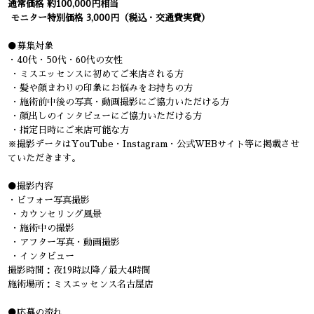
通常価格 約100,000円相当
モニター特別価格 3,000円（税込・交通費実費）
●募集対象
・40代・50代・60代の女性
・ミスエッセンスに初めてご来店される方
・髪や顔まわりの印象にお悩みをお持ちの方
・施術前中後の写真・動画撮影にご協力いただける方
・顔出しのインタビューにご協力いただける方
・指定日時にご来店可能な方
※撮影データはYouTube・Instagram・公式WEBサイト等に掲載させ
ていただきます。
●撮影内容
・ビフォー写真撮影
・カウンセリング風景
・施術中の撮影
・アフター写真・動画撮影
・インタビュー
撮影時間：夜19時以降／最大4時間
施術場所：ミスエッセンス名古屋店
●応募の流れ