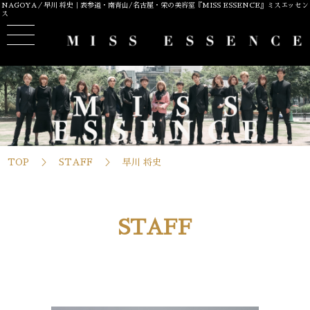
NAGOYA／早川 将史｜表参道・南青山/名古屋・栄の美容室『MISS ESSENCE』ミスエッセン
ス
TOP
STAFF
早川 将史
STAFF