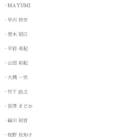
MAYUMI
早川 将史
黒木 初江
平岩 美紀
山田 和紀
大橋 一史
竹下 皓之
宮澤 まどか
緑川 初音
牧野 佐知子