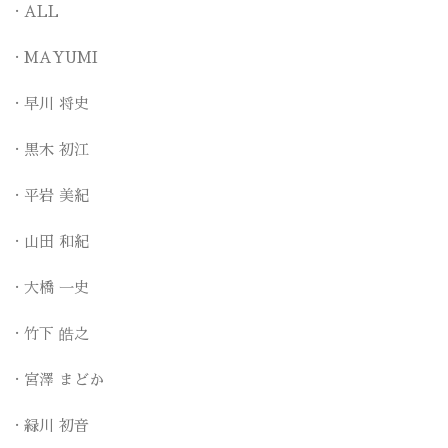
ALL
MAYUMI
早川 将史
黒木 初江
平岩 美紀
山田 和紀
大橋 一史
竹下 皓之
宮澤 まどか
緑川 初音