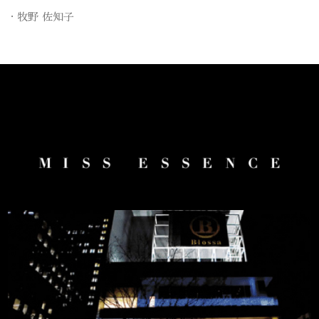
牧野 佐知子