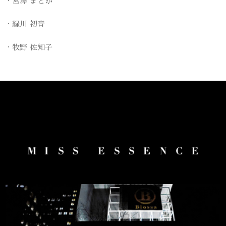
宮澤 まどか
緑川 初音
牧野 佐知子