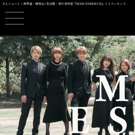
大人ショート｜表参道・南青山/名古屋・栄の美容室『MISS ESSENCE』ミスエッセンス