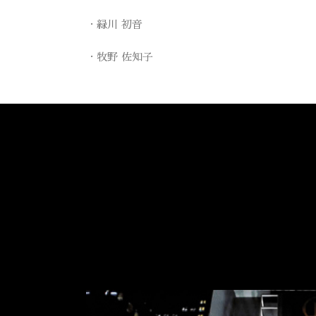
緑川 初音
牧野 佐知子