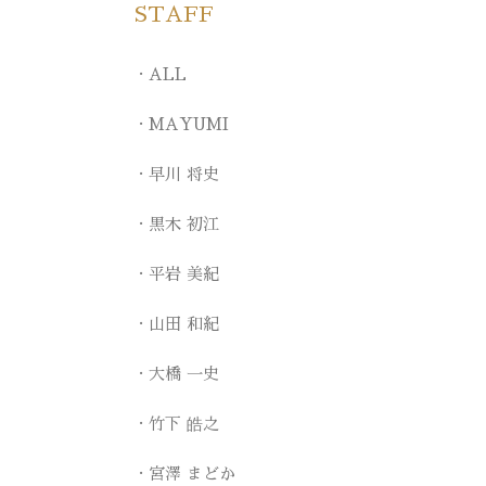
STAFF
ALL
MAYUMI
早川 将史
黒木 初江
平岩 美紀
山田 和紀
大橋 一史
竹下 皓之
宮澤 まどか