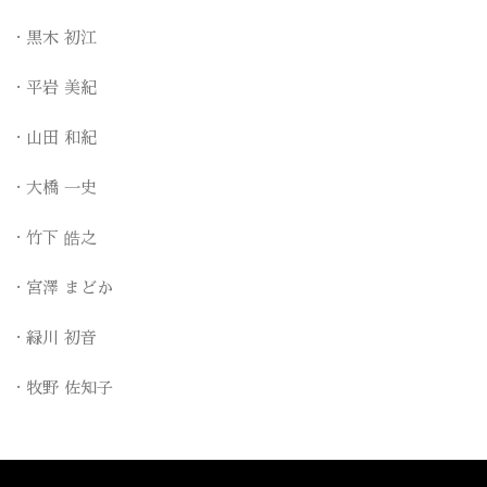
黒木 初江
平岩 美紀
山田 和紀
大橋 一史
竹下 皓之
宮澤 まどか
緑川 初音
牧野 佐知子