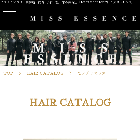
モテグラマラス｜表参道・南青山/名古屋・栄の美容室『MISS ESSENCE』ミスエッセンス
TOP
HAIR CATALOG
モテグラマラス
HAIR CATALOG