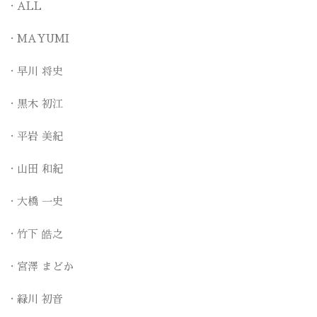
ALL
MAYUMI
早川 将史
黒木 初江
平岩 美紀
山田 和紀
大橋 一史
竹下 皓之
宮澤 まどか
緑川 初音