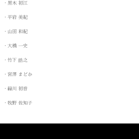
黒木 初江
平岩 美紀
山田 和紀
大橋 一史
竹下 皓之
宮澤 まどか
緑川 初音
牧野 佐知子