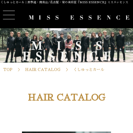
くしゅっとカール｜表参道・南青山/名古屋・栄の美容室『MISS ESSENCE』ミスエッセンス
TOP
HAIR CATALOG
くしゅっとカール
HAIR CATALOG