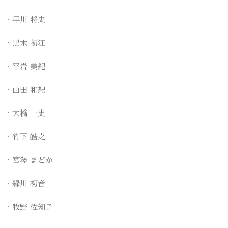
早川 将史
黒木 初江
平岩 美紀
山田 和紀
大橋 一史
竹下 皓之
宮澤 まどか
緑川 初音
牧野 佐知子