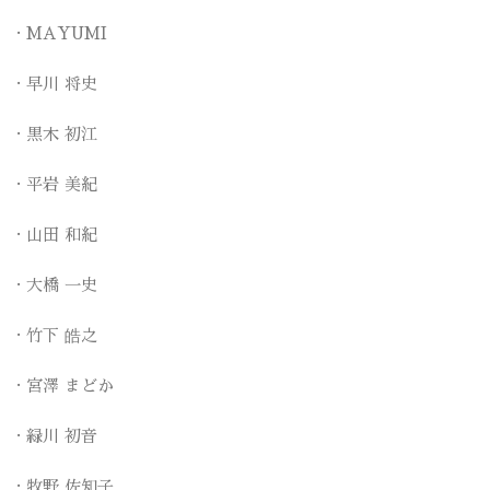
MAYUMI
早川 将史
黒木 初江
平岩 美紀
山田 和紀
大橋 一史
竹下 皓之
宮澤 まどか
緑川 初音
牧野 佐知子