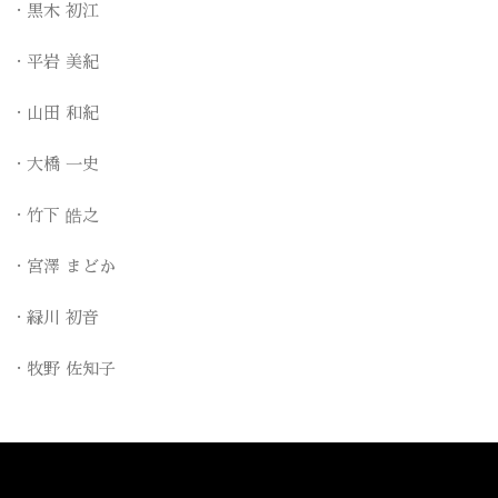
黒木 初江
平岩 美紀
山田 和紀
大橋 一史
竹下 皓之
宮澤 まどか
緑川 初音
牧野 佐知子