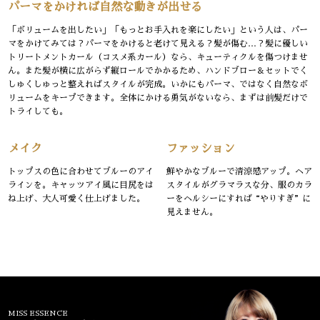
パーマをかければ自然な動きが出せる
「ボリュームを出したい」「もっとお手入れを楽にしたい」という人は、パー
マをかけてみては？パーマをかけると老けて見える？髪が傷む…？髪に優しい
トリートメントカール（コスメ系カール）なら、キューティクルを傷つけませ
ん。また髪が横に広がらず縦ロールでかかるため、ハンドブロー＆セットでく
しゅくしゅっと整えればスタイルが完成。いかにもパーマ、ではなく自然なボ
リュームをキープできます。全体にかける勇気がないなら、まずは前髪だけで
トライしても。
メイク
ファッション
トップスの色に合わせてブルーのアイ
鮮やかなブルーで清涼感アップ。ヘア
ラインを。キャッツアイ風に目尻をは
スタイルがグラマラスな分、服のカラ
ね上げ、大人可愛く仕上げました。
ーをヘルシーにすれば“やりすぎ”に
見えません。
MISS ESSENCE